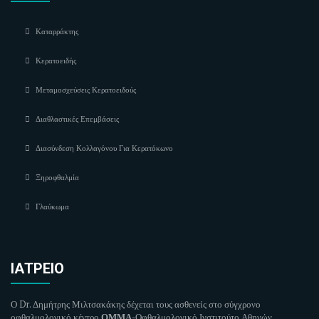
Καταρράκτης
Κερατοειδής
Μεταμοσχεύσεις Κερατοειδούς
Διαθλαστικές Επεμβάσεις
Διασύνδεση Κολλαγόνου Για Κερατόκωνο
Ξηροφθαλμία
Γλαύκωμα
ΙΑΤΡΕΊΟ
Ο Dr. Δημήτρης Μιλτσακάκης δέχεται τους ασθενείς στο σύγχρονο
οφθαλμολογικό κέντρο
ΟΜΜΑ
-Οφθαλμολογικό Ινστιτούτο Αθηνών