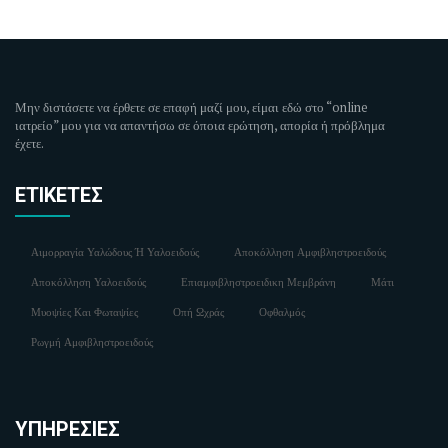
Μην διστάσετε να έρθετε σε επαφή μαζί μου, είμαι εδώ στο “online
ιατρείο” μου για να απαντήσω σε όποια ερώτηση, απορία ή πρόβλημα
έχετε.
ΕΤΙΚΈΤΕΣ
Αιμορραγία Υαλώδους Ή Υαλοειδούς
Αποκόλληση Αμφιβληστροειδούς
Αποκόλληση Υαλοειδούς
Επιαμφιβληστροειδικη Μεμβράνη
Μάτι
Μυοψίες Και Φωταψίες
Οπή Ωχράς
Οφθαλμός
Ρωγμή Αμφιβληστροειδούς
ΥΠΗΡΕΣΊΕΣ