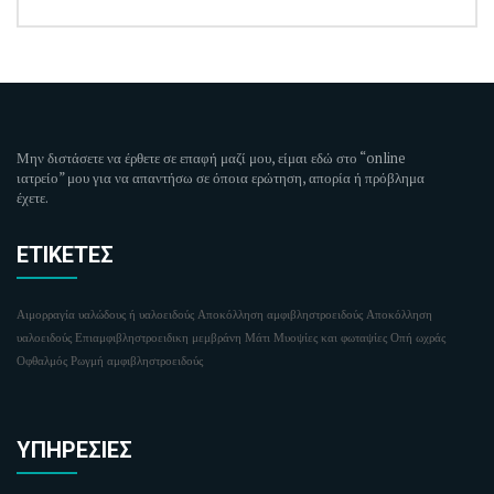
Μην διστάσετε να έρθετε σε επαφή μαζί μου, είμαι εδώ στο “online
ιατρείο” μου για να απαντήσω σε όποια ερώτηση, απορία ή πρόβλημα
έχετε.
ΕΤΙΚΈΤΕΣ
Αιμορραγία υαλώδους ή υαλοειδούς
Αποκόλληση αμφιβληστροειδούς
Αποκόλληση
υαλοειδούς
Επιαμφιβληστροειδικη μεμβράνη
Μάτι
Μυοψίες και φωταψίες
Οπή ωχράς
Οφθαλμός
Ρωγμή αμφιβληστροειδούς
ΥΠΗΡΕΣΊΕΣ