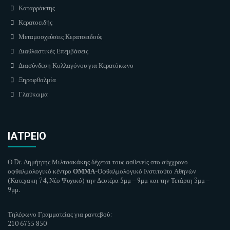
Καταρράκτης
Κερατοειδής
Μεταμοσχεύσεις Κερατοειδούς
Διαθλαστικές Επεμβάσεις
Διασύνδεση Κολλαγόνου για Κερατόκωνο
Ξηροφθαλμία
Γλαύκωμα
ΙΑΤΡΕΊΟ
Ο Dr. Δημήτρης Μιλτσακάκης δέχεται τους ασθενείς στο σύγχρονο
οφθαλμολογικό κέντρο
ΟΜΜΑ
-Οφθαλμολογικό Ινστιτούτο Αθηνών
(Κατεχακη 74, Νέο Ψυχικό) την Δευτέρα
5μμ – 9μμ και την
Τετάρτη
3
μμ –
9μμ.
Τηλέφωνο Γραμματείας για ραντεβού:
210 6755 850