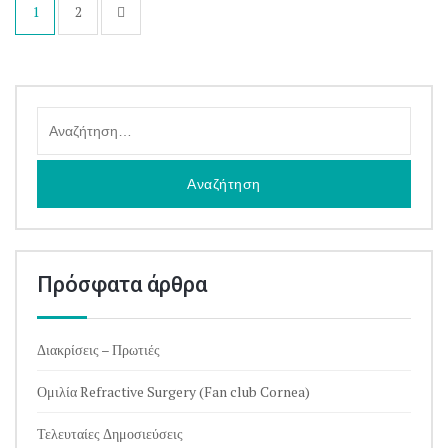
Σελιδοποίηση
1
2
άρθρων
Αναζήτηση
για:
Πρόσφατα άρθρα
Διακρίσεις – Πρωτιές
Ομιλία Refractive Surgery (Fan club Cornea)
Τελευταίες Δημοσιεύσεις