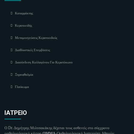
Καταρράκτης
Κερατοειδής
Μεταμοσχεύσεις Κερατοειδούς
Διαθλαστικές Επεμβάσεις
Διασύνδεση Κολλαγόνου Για Κερατόκωνο
Ξηροφθαλμία
Γλαύκωμα
ΙΑΤΡΕΊΟ
Ο Dr. Δημήτρης Μιλτσακάκης δέχεται τους ασθενείς στο σύγχρονο
οφθαλμολογικό κέντρο
ΟΜΜΑ
-Οφθαλμολογικό Ινστιτούτο Αθηνών