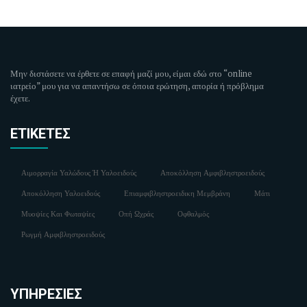
Μην διστάσετε να έρθετε σε επαφή μαζί μου, είμαι εδώ στο “online
ιατρείο” μου για να απαντήσω σε όποια ερώτηση, απορία ή πρόβλημα
έχετε.
ΕΤΙΚΈΤΕΣ
Αιμορραγία Υαλώδους Ή Υαλοειδούς
Αποκόλληση Αμφιβληστροειδούς
Αποκόλληση Υαλοειδούς
Επιαμφιβληστροειδικη Μεμβράνη
Μάτι
Μυοψίες Και Φωταψίες
Οπή Ωχράς
Οφθαλμός
Ρωγμή Αμφιβληστροειδούς
ΥΠΗΡΕΣΊΕΣ