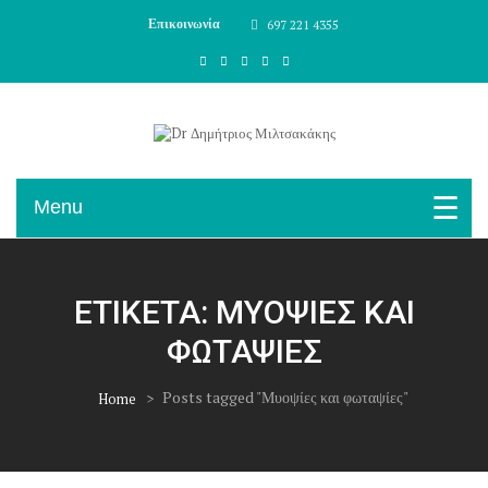
Skip To Content
Επικοινωνία
697 221 4355
Χειρούργος Οφθαλμίατρος
Dr Δημήτριος Μιλτσακάκης
Menu
ΕΤΙΚΈΤΑ:
ΜΥΟΨΊΕΣ ΚΑΙ
ΦΩΤΑΨΊΕΣ
>
Posts tagged "Μυοψίες και φωταψίες"
Home