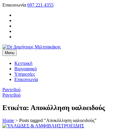
Skip
Επικοινωνία
697 221 4355
to
content
Menu
Dr Δημήτριος Μιλτσακάκης
Χειρούργος Οφθαλμίατρος
Κεντρική
Βιογραφικό
Υπηρεσίες
Επικοινωνία
Ραντεβού
Ραντεβού
Ετικέτα:
Αποκόλληση υαλοειδούς
Home
>
Posts tagged "Αποκόλληση υαλοειδούς"