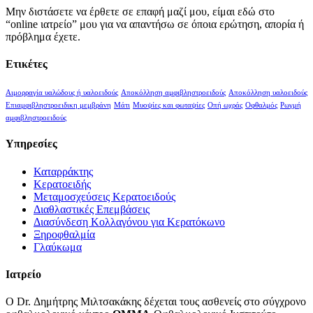
Μην διστάσετε να έρθετε σε επαφή μαζί μου, είμαι εδώ στο
“online ιατρείο” μου για να απαντήσω σε όποια ερώτηση, απορία ή
πρόβλημα έχετε.
Ετικέτες
Αιμορραγία υαλώδους ή υαλοειδούς
Αποκόλληση αμφιβληστροειδούς
Αποκόλληση υαλοειδούς
Επιαμφιβληστροειδικη μεμβράνη
Μάτι
Μυοψίες και φωταψίες
Οπή ωχράς
Οφθαλμός
Ρωγμή
αμφιβληστροειδούς
Υπηρεσίες
Καταρράκτης
Κερατοειδής
Μεταμοσχεύσεις Κερατοειδούς
Διαθλαστικές Επεμβάσεις
Διασύνδεση Κολλαγόνου για Κερατόκωνο
Ξηροφθαλμία
Γλαύκωμα
Ιατρείο
Ο Dr. Δημήτρης Μιλτσακάκης δέχεται τους ασθενείς στο σύγχρονο