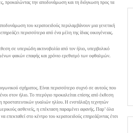
ες, προκαλώντας την αποδυνάμωση και τη διόγκωση προς τα
 αποδυνάμωση του κερατοειδούς περιλαμβάνουν μια γενετική
επηρεάζει περισσότερα από ένα μέλη της ίδιας οικογένειας.
θεση σε υπεριώδη ακτινοβολία από τον ήλιο, υπερβολικό
ημένων φακών επαφής και χρόνιο ερεθισμό των οφθαλμών.
τριγωνικού σχήματος. Είναι περισσότερο συχνό σε αυτούς που
ένοι στον ήλιο. Το πτερύγιο προκαλείται επίσης από έκθεση
ήση προστατευτικών γυαλιών ηλίου. Η ενστάλαξη τεχνητών
μερικούς ασθενείς, η επέκταση παραμένει αφανής. Παρ’ όλα
 να επεκταθεί στο κέντρο του κερατοειδούς επηρεάζοντας έτσι