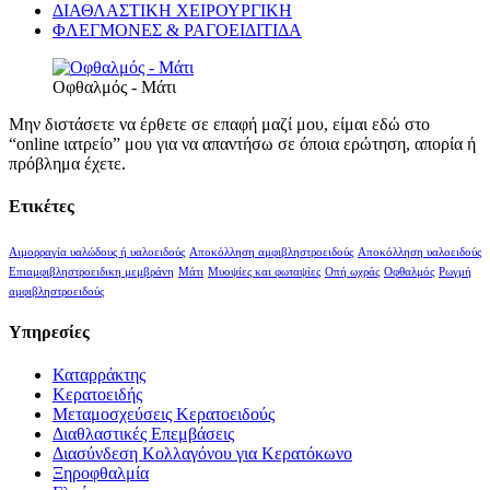
ΔΙΑΘΛΑΣΤΙΚΗ ΧΕΙΡΟΥΡΓΙΚΗ
ΦΛΕΓΜΟΝΕΣ & ΡΑΓΟΕΙΔΙΤΙΔΑ
Οφθαλμός - Μάτι
Μην διστάσετε να έρθετε σε επαφή μαζί μου, είμαι εδώ στο
“online ιατρείο” μου για να απαντήσω σε όποια ερώτηση, απορία ή
πρόβλημα έχετε.
Ετικέτες
Αιμορραγία υαλώδους ή υαλοειδούς
Αποκόλληση αμφιβληστροειδούς
Αποκόλληση υαλοειδούς
Επιαμφιβληστροειδικη μεμβράνη
Μάτι
Μυοψίες και φωταψίες
Οπή ωχράς
Οφθαλμός
Ρωγμή
αμφιβληστροειδούς
Υπηρεσίες
Καταρράκτης
Κερατοειδής
Μεταμοσχεύσεις Κερατοειδούς
Διαθλαστικές Επεμβάσεις
Διασύνδεση Κολλαγόνου για Κερατόκωνο
Ξηροφθαλμία