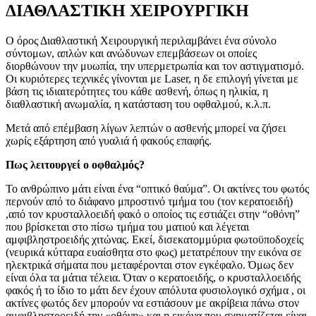
ΔΙΑΘΛΑΣΤΙΚΗ ΧΕΙΡΟΥΡΓΙΚΗ
Ο όρος Διαθλαστική Χειρουργική περιλαμβάνει ένα σύνολο
σύντομων, απλών και ανώδυνων επεμβάσεων οι οποίες
διορθώνουν την μυωπία, την υπερμετρωπία και τον αστιγματισμό.
Οι κυριότερες τεχνικές γίνονται με Laser, η δε επιλογή γίνεται με
βάση τις ιδιαιτερότητες του κάθε ασθενή, όπως η ηλικία, η
διαθλαστική ανωμαλία, η κατάσταση του οφθαλμού, κ.λ.π.
Μετά από επέμβαση λίγων λεπτών ο ασθενής μπορεί να ζήσει
χωρίς εξάρτηση από γυαλιά ή φακούς επαφής.
Πως λειτουργεί ο οφθαλμός?
Το ανθρώπινο μάτι είναι ένα “οπτικό θαύμα”. Οι ακτίνες του φωτός
περνούν από το διάφανο μπροστινό τμήμα του (τον κερατοειδή)
,από τον κρυσταλλοειδή φακό ο οποίος τις εστιάζει στην “οθόνη”
που βρίσκεται στο πίσω τμήμα του ματιού και λέγεται
αμφιβληστροειδής χιτώνας. Εκεί, δισεκατομμύρια φωτοϋποδοχείς
(νευρικά κύτταρα ευαίσθητα στο φως) μετατρέπουν την εικόνα σε
ηλεκτρικά σήματα που μεταφέρονται στον εγκέφαλο. Όμως δεν
είναι όλα τα μάτια τέλεια. Όταν ο κερατοειδής, ο κρυσταλλοειδής
φακός ή το ίδιο το μάτι δεν έχουν απόλυτα φυσιολογικό σχήμα , οι
ακτίνες φωτός δεν μπορούν να εστιάσουν με ακρίβεια πάνω στον
αμφιβληστροειδή την «οθόνη» και η εικόνα που σχηματίζεται είναι