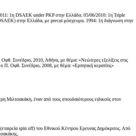
011: 1η DSAEK under PKP στην Ελλάδα. 05/06/2010: 1η Triple
SAEK) στην Ελλάδα, με precut μόσχευμα. 1994: 1η διάγνωση στην
Οφθ. Συνέδριο, 2010, Αθήνα, με θέμα: «Νεώτερες εξελίξεις στις
 Π. Οφθ. Συνέδριο, 2008, με θέμα: «Ερπητική κερατίτις»
ρη Μιλτσακάκη, έναν από τους σπουδαιότερους ειδικούς στον
ταιρεία spin off) του Εθνικού Κέντρου Ερευνας Δημόκριτος. Από
τσακάκης.