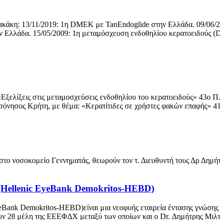
σακάκη: 13/11/2019: 1η DMEK με TanEndoglide στην Ελλάδα. 09/06/2
Ελλάδα. 15/05/2009: 1η μεταμόσχευση ενδοθηλίου κερατοειδούς (D
ξελίξεις στις μεταμοσχεύσεις ενδοθηλίου του κερατοειδούς» 43ο Π. 
όνησος Κρήτη, με θέμα: «Κερατίτιδες σε χρήστες φακών επαφής» 41ο
ο νοσοκομείο Γεννηματάς, θεωρούν τον τ. Διευθυντή τους Δρ Δημήτ
(Ηellenic EyeBank Demokritos-HEBD)
ank Demokritos-HEBD)είναι μια νεοφυής εταιρεία έντασης γνώσης (ε
ν 28 μέλη της ΕΕΕΦΔΧ μεταξύ των οποίων και ο Dr. Δημήτρης Μιλ