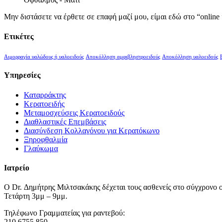
Μην διστάσετε να έρθετε σε επαφή μαζί μου, είμαι εδώ στο “online
Ετικέτες
Αιμορραγία υαλώδους ή υαλοειδούς
Αποκόλληση αμφιβληστροειδούς
Αποκόλληση υαλοειδούς
Υπηρεσίες
Καταρράκτης
Κερατοειδής
Μεταμοσχεύσεις Κερατοειδούς
Διαθλαστικές Επεμβάσεις
Διασύνδεση Κολλαγόνου για Κερατόκωνο
Ξηροφθαλμία
Γλαύκωμα
Ιατρείο
Ο Dr. Δημήτρης Μιλτσακάκης δέχεται τους ασθενείς στο σύγχρονο
Τετάρτη
3
μμ – 9μμ.
Τηλέφωνο Γραμματείας για ραντεβού:
210 6755 850