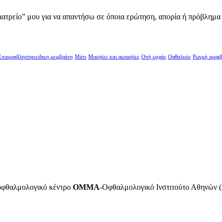
 ιατρείο” μου για να απαντήσω σε όποια ερώτηση, απορία ή πρόβλημα 
Επιαμφιβληστροειδικη μεμβράνη
Μάτι
Μυοψίες και φωταψίες
Οπή ωχράς
Οφθαλμός
Ρωγμή αμφιβ
 οφθαλμολογικό κέντρο
ΟΜΜΑ
-Οφθαλμολογικό Ινστιτούτο Αθηνών (