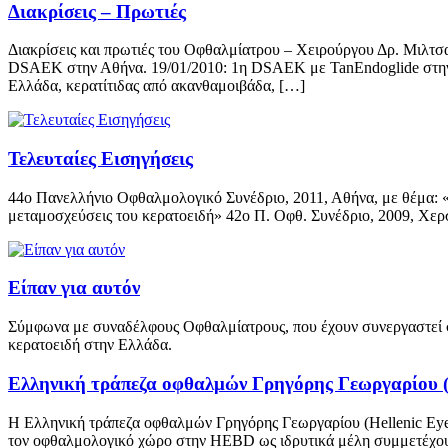
Διακρίσεις – Πρωτιές
Διακρίσεις και πρωτιές του Οφθαλμίατρου – Χειρούργου Δρ. Μιλτ
DSAEK στην Αθήνα. 19/01/2010: 1η DSAEK με TanEndoglide στην 
Ελλάδα, κερατίτιδας από ακανθαμοιβάδα, […]
Τελευταίες Εισηγήσεις
44ο Πανελλήνιο Οφθαλμολογικό Συνέδριο, 2011, Αθήνα, με θέμα: «Ε
μεταμοσχεύσεις του κερατοειδή» 42ο Π. Οφθ. Συνέδριο, 2009, Χερσ
Είπαν για αυτόν
Σύμφωνα με συναδέλφους Οφθαλμίατρους, που έχουν συνεργαστεί στ
κερατοειδή στην Ελλάδα.
Ελληνική τράπεζα οφθαλμών Γρηγόρης Γεωργαρίου 
Η Ελληνική τράπεζα οφθαλμών Γρηγόρης Γεωργαρίου (Ηellenic EyeB
τον οφθαλμολογικό χώρο στην HEBD ως ιδρυτικά μέλη συμμετέχου