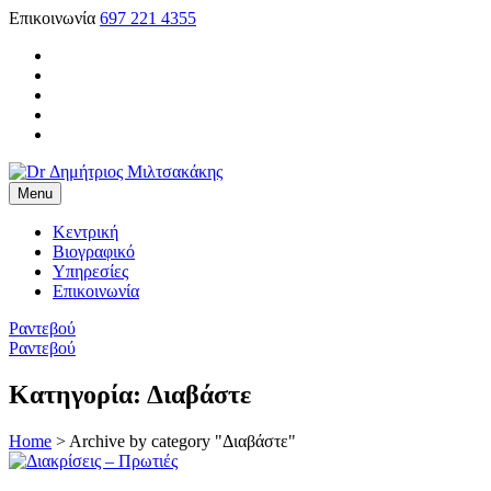
Skip
Επικοινωνία
697 221 4355
to
content
Menu
Dr Δημήτριος Μιλτσακάκης
Χειρούργος Οφθαλμίατρος
Κεντρική
Βιογραφικό
Υπηρεσίες
Επικοινωνία
Ραντεβού
Ραντεβού
Κατηγορία:
Διαβάστε
Home
>
Archive by category "Διαβάστε"