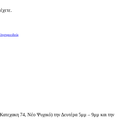
έχετε.
ληστροειδούς
Κατεχακη 74, Νέο Ψυχικό) την Δευτέρα
5μμ – 9μμ και την